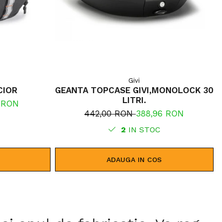
Givi
CIOR
GEANTA TOPCASE GIVI,MONOLOCK 30
LITRI.
0 RON
442,00 RON
388,96 RON
2
IN STOC
ADAUGA IN COS