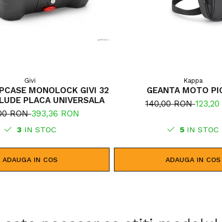
Givi
Kappa
PCASE MONOLOCK GIVI 32
GEANTA MOTO PI
NCLUDE PLACA UNIVERSALA
140,00 RON
123,2
,00 RON
393,36 RON
3
IN STOC
5
IN STOC
ADAUGA IN COS
ADAUGA IN COS