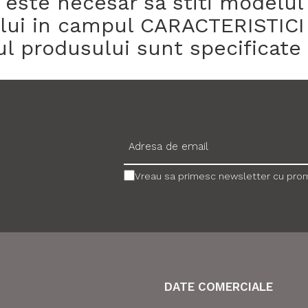
te necesar sa stiti modelul si
sului in campul CARACTERISTICI
ul produsului sunt specificate 
Vreau sa primesc newsletter cu promo
DATE COMERCIALE