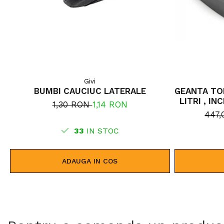
Givi
BUMBI CAUCIUC LATERALE
GEANTA TO
LITRI , I
1,30 RON
1,14 RON
447
33
IN STOC
ADAUGA IN COS