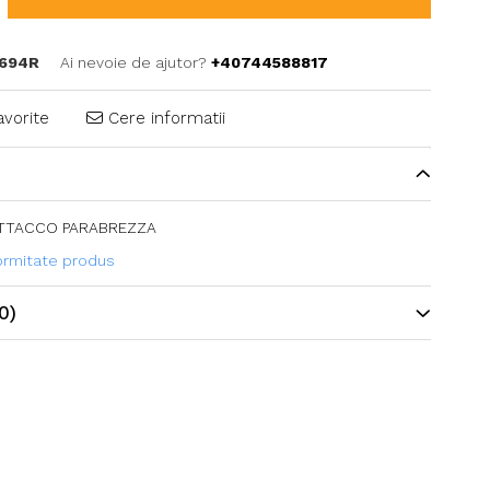
694R
Ai nevoie de ajutor?
+40744588817
avorite
Cere informatii
TTACCO PARABREZZA
formitate produs
0)