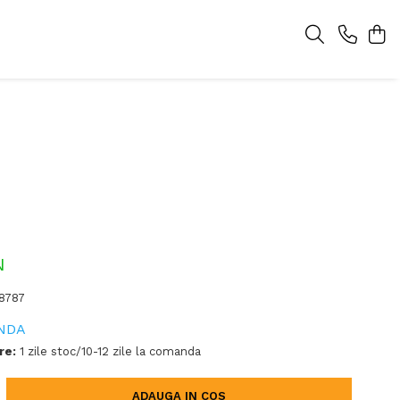
N
78787
NDA
re:
1 zile stoc/10-12 zile la comanda
ADAUGA IN COS