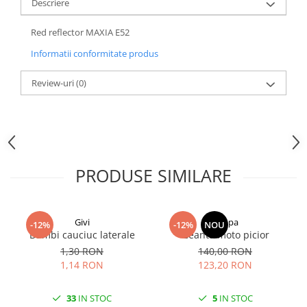
Descriere
Red reflector MAXIA E52
Informatii conformitate produs
Review-uri
(0)
PRODUSE SIMILARE
Givi
Kappa
-12%
-12%
NOU
Bumbi cauciuc laterale
Geanta moto picior
1,30 RON
140,00 RON
1,14 RON
123,20 RON
33
IN STOC
5
IN STOC