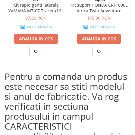
Kit rapid genti laterale
Kit suport HONDA CRF1000L
YAMAHA MT-07 Tracer (16 -
Africa Twin Adventure
19)
Sports (18 - 19) CRF1000L
57,00 RON
170,00 RON
Africa Twin (18 - 19)
LA COMANDA
LA COMANDA
ADAUGA IN COS
ADAUGA IN COS
Pentru a comanda un produs
este necesar sa stiti modelul
si anul de fabricatie. Va rog
verificati in sectiuna
produsului in campul
CARACTERISTICI