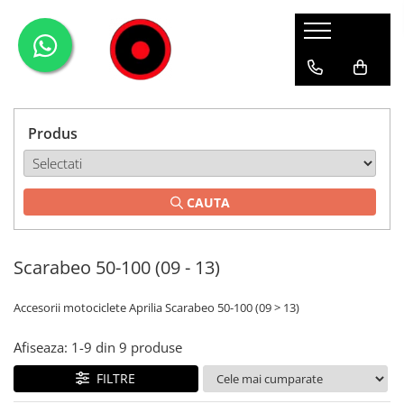
Genti Moto
Accesorii
Echipamente
Givi-Bike
Topcase
Deflectoare
Accesorii
ADVENTURE
Laterale
GPS
Geci
Expirience
Produs
Rezervor
Huse moto
Pantaloni
Urban
Genti impermeabile
PARBRIZ UNIVERSAL
WATERPROOF
CAUTA
Textil
Proiectoare
Accesorii
Scarabeo 50-100 (09 - 13)
Chei & butuci
Piese
Accesorii motociclete Aprilia Scarabeo 50-100 (09 > 13)
Placi
Afiseaza:
1-
9
din
9
produse
FILTRE