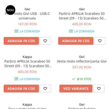
Givi
Givi
NOU
Priza moto Givi USB - USB-C
Parbriz APRILIA Scarabeo 50
universala
Street (09 - 13) Scarabeo 50-
100 (09 - 13)
167,00 RON
400,00 RON
LA COMANDA
LA COMANDA
ADAUGA IN COS
ADAUGA IN COS
Kappa
Givi
Parbriz APRILIA Scarabeo 50
Vesta moto reflectorizanta Givi
Street (09 - 13) Scarabeo 50-
307,00 RON
100 (09 - 13)
400,00 RON
LA COMANDA
2
IN STOC
ADAUGA IN COS
VEZI VARIANTE
Kappa
Givi
Trusa moto prim ajutor
Redresor baterie