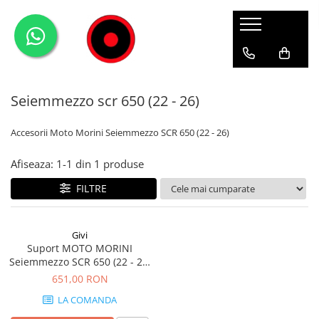
Genti Moto
Accesorii
Echipamente
Givi-Bike
Topcase
Deflectoare
Accesorii
ADVENTURE
Seiemmezzo scr 650 (22 - 26)
Laterale
GPS
Geci
Expirience
Rezervor
Huse moto
Pantaloni
Urban
Accesorii Moto Morini Seiemmezzo SCR 650 (22 - 26)
Genti impermeabile
PARBRIZ UNIVERSAL
WATERPROOF
Afiseaza:
1-
1
din
1
produse
Textil
Proiectoare
Accesorii
FILTRE
Chei & butuci
Piese
Givi
Suport MOTO MORINI
Placi
Seiemmezzo SCR 650 (22 - 25)
Seiemmezzo STR 650 (22 - 25)
651,00 RON
LA COMANDA