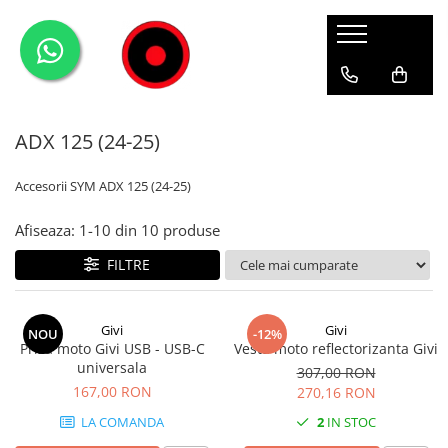
Genti Moto
Accesorii
Echipamente
Givi-Bike
Topcase
Deflectoare
Accesorii
ADVENTURE
ADX 125 (24-25)
Laterale
GPS
Geci
Expirience
Rezervor
Huse moto
Pantaloni
Urban
Accesorii SYM ADX 125 (24-25)
Genti impermeabile
PARBRIZ UNIVERSAL
WATERPROOF
Afiseaza:
1-
10
din
10
produse
Textil
Proiectoare
Accesorii
FILTRE
Chei & butuci
Piese
Givi
Givi
NOU
-12%
Priza moto Givi USB - USB-C
Vesta moto reflectorizanta Givi
Placi
universala
307,00 RON
167,00 RON
270,16 RON
LA COMANDA
2
IN STOC