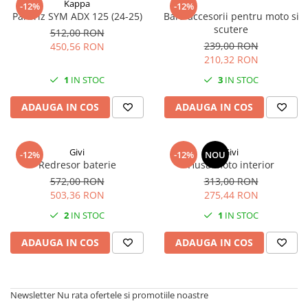
Kappa
-12%
-12%
Parbriz SYM ADX 125 (24-25)
Bara accesorii pentru moto si
scutere
512,00 RON
239,00 RON
450,56 RON
210,32 RON
1
IN STOC
3
IN STOC
ADAUGA IN COS
ADAUGA IN COS
Givi
Givi
-12%
-12%
NOU
Redresor baterie
Husa moto interior
572,00 RON
313,00 RON
503,36 RON
275,44 RON
2
IN STOC
1
IN STOC
ADAUGA IN COS
ADAUGA IN COS
Newsletter
Nu rata ofertele si promotiile noastre