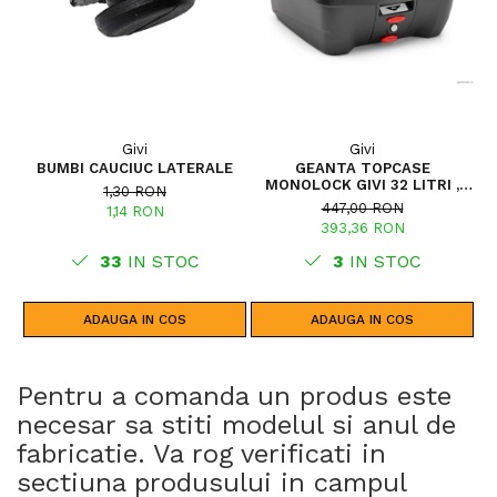
Givi
Givi
BUMBI CAUCIUC LATERALE
GEANTA TOPCASE
MONOLOCK GIVI 32 LITRI ,
1,30 RON
INCLUDE PLACA UNIVERSALA
447,00 RON
1,14 RON
393,36 RON
33
IN STOC
3
IN STOC
ADAUGA IN COS
ADAUGA IN COS
Pentru a comanda un produs este
necesar sa stiti modelul si anul de
fabricatie. Va rog verificati in
sectiuna produsului in campul