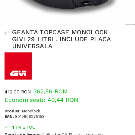
GEANTA TOPCASE MONOLOCK
GIVI 29 LITRI , INCLUDE PLACA
UNIVERSALA
362,56 RON
412,00 RON
Economisesti:
49,44
RON
Produs:
Monolock
EAN:
8019606275158
1
IN STOC
Durata de livrare:
1 zile stoc/10-12 zile la comanda