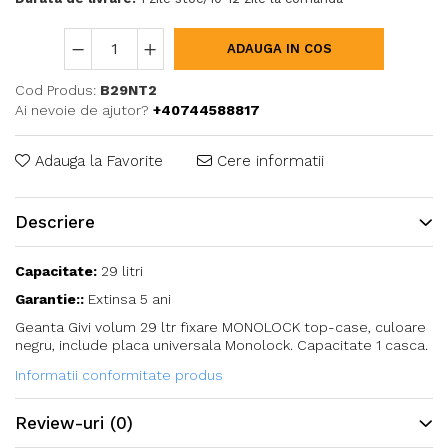
ADAUGA IN COS
Cod Produs:
B29NT2
Ai nevoie de ajutor?
+40744588817
Adauga la Favorite
Cere informatii
Descriere
Capacitate:
29 litri
Garantie::
Extinsa 5 ani
Geanta Givi volum 29 ltr fixare MONOLOCK top-case, culoare
negru, include placa universala Monolock. Capacitate 1 casca.
Informatii conformitate produs
Review-uri
(0)