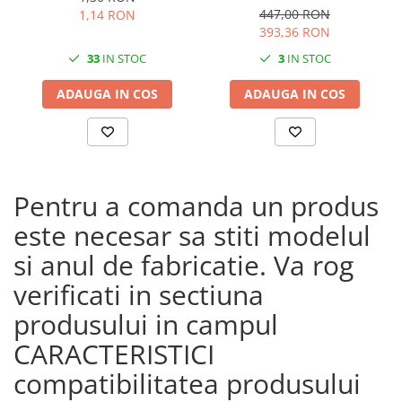
universala
447,00 RON
1,14 RON
393,36 RON
33
IN STOC
3
IN STOC
ADAUGA IN COS
ADAUGA IN COS
Pentru a comanda un produs
este necesar sa stiti modelul
si anul de fabricatie. Va rog
verificati in sectiuna
produsului in campul
CARACTERISTICI
compatibilitatea produsului