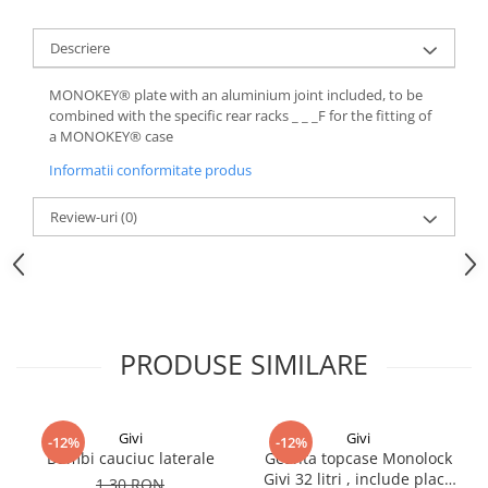
Descriere
MONOKEY® plate with an aluminium joint included, to be
combined with the specific rear racks _ _ _F for the fitting of
a MONOKEY® case
Informatii conformitate produs
Review-uri
(0)
PRODUSE SIMILARE
Givi
Givi
-12%
-12%
Bumbi cauciuc laterale
Geanta topcase Monolock
Givi 32 litri , include placa
1,30 RON