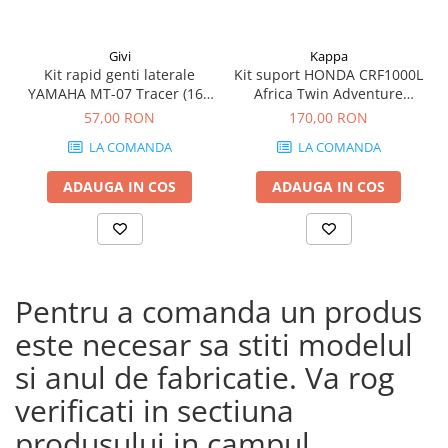
Givi
Kappa
Kit rapid genti laterale
Kit suport HONDA CRF1000L
YAMAHA MT-07 Tracer (16 -
Africa Twin Adventure
19)
Sports (18 - 19) CRF1000L
57,00 RON
170,00 RON
Africa Twin (18 - 19)
LA COMANDA
LA COMANDA
ADAUGA IN COS
ADAUGA IN COS
Pentru a comanda un produs
este necesar sa stiti modelul
si anul de fabricatie. Va rog
verificati in sectiuna
produsului in campul