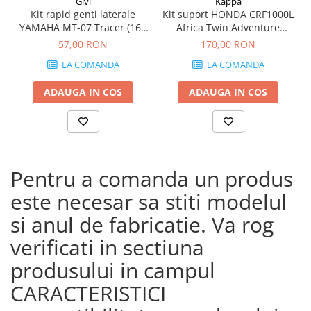
Givi
Kappa
Kit rapid genti laterale
Kit suport HONDA CRF1000L
YAMAHA MT-07 Tracer (16 -
Africa Twin Adventure
19)
Sports (18 - 19) CRF1000L
57,00 RON
170,00 RON
Africa Twin (18 - 19)
LA COMANDA
LA COMANDA
ADAUGA IN COS
ADAUGA IN COS
Pentru a comanda un produs
este necesar sa stiti modelul
si anul de fabricatie. Va rog
verificati in sectiuna
produsului in campul
CARACTERISTICI