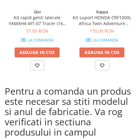
Givi
Kappa
Kit rapid genti laterale
Kit suport HONDA CRF1000L
YAMAHA MT-07 Tracer (16 -
Africa Twin Adventure
19)
Sports (18 - 19) CRF1000L
57,00 RON
170,00 RON
Africa Twin (18 - 19)
LA COMANDA
LA COMANDA
ADAUGA IN COS
ADAUGA IN COS
Pentru a comanda un produs
este necesar sa stiti modelul
si anul de fabricatie. Va rog
verificati in sectiuna
produsului in campul