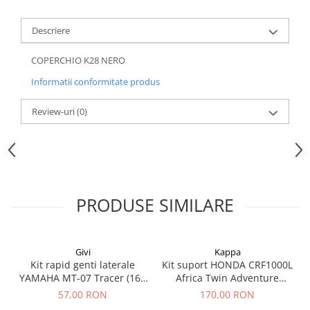
Descriere
COPERCHIO K28 NERO
Informatii conformitate produs
Review-uri
(0)
PRODUSE SIMILARE
Givi
Kappa
Kit rapid genti laterale
Kit suport HONDA CRF1000L
YAMAHA MT-07 Tracer (16 -
Africa Twin Adventure
19)
Sports (18 - 19) CRF1000L
57,00 RON
170,00 RON
Africa Twin (18 - 19)