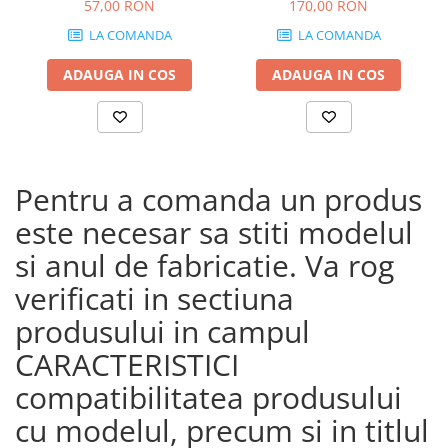
19)
Sports (18 - 19) CRF1000L
57,00 RON
170,00 RON
Africa Twin (18 - 19)
LA COMANDA
LA COMANDA
ADAUGA IN COS
ADAUGA IN COS
Pentru a comanda un produs
este necesar sa stiti modelul
si anul de fabricatie. Va rog
verificati in sectiuna
produsului in campul
CARACTERISTICI
compatibilitatea produsului
cu modelul, precum si in titlul