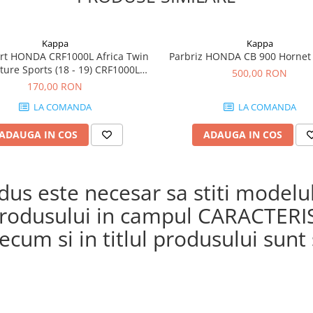
Kappa
Kappa
ort HONDA CRF1000L Africa Twin
Parbriz HONDA CB 900 Hornet (
ure Sports (18 - 19) CRF1000L
500,00 RON
Africa Twin (18 - 19)
170,00 RON
LA COMANDA
LA COMANDA
ADAUGA IN COS
ADAUGA IN COS
s este necesar sa stiti modelul 
a produsului in campul CARACTERI
cum si in titlul produsului sunt s