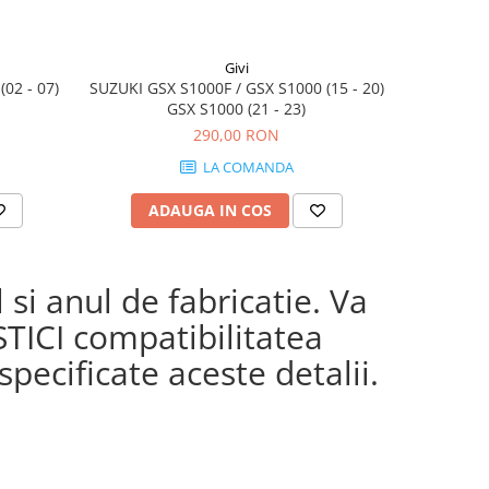
Givi
02 - 07)
SUZUKI GSX S1000F / GSX S1000 (15 - 20)
YAMAHA FZ6
GSX S1000 (21 - 23)
S2 / 
290,00 RON
LA COMANDA
ADAUGA IN COS
AD
si anul de fabricatie. Va
STICI compatibilitatea
pecificate aceste detalii.