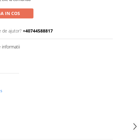
A IN COS
e de ajutor?
+40744588817
informatii
us