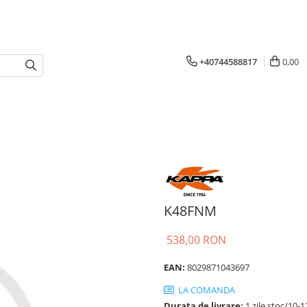
+40744588817
0,00
K48FNM
538,00 RON
EAN:
8029871043697
LA COMANDA
Durata de livrare:
1 zile stoc/10-1