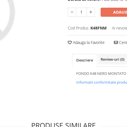
ADAUG
Cod Produs:
K48FNM
Ai nevoi
Adauga la Favorite
Cere 
Review-uri
(0)
Descriere
FONDO K48 NERO MONTATO
Informatii conformitate prod
PRODUSE SIMILARE