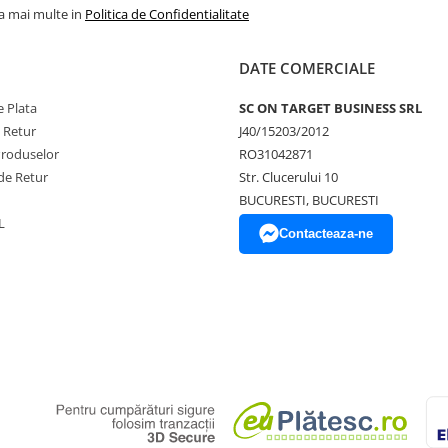
la mai multe in
Politica de Confidentialitate
DATE COMERCIALE
 Plata
SC ON TARGET BUSINESS SRL
e Retur
J40/15203/2012
Produselor
RO31042871
de Retur
Str. Clucerului 10
BUCURESTI, BUCURESTI
L
Contacteaza-ne