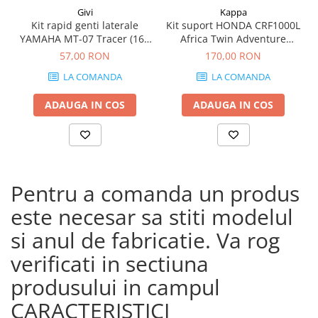
Givi
Kappa
Kit rapid genti laterale
Kit suport HONDA CRF1000L
YAMAHA MT-07 Tracer (16 -
Africa Twin Adventure
19)
Sports (18 - 19) CRF1000L
57,00 RON
170,00 RON
Africa Twin (18 - 19)
LA COMANDA
LA COMANDA
ADAUGA IN COS
ADAUGA IN COS
Pentru a comanda un produs
este necesar sa stiti modelul
si anul de fabricatie. Va rog
verificati in sectiuna
produsului in campul
CARACTERISTICI