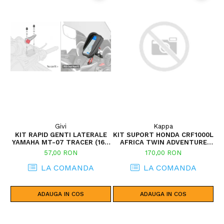
Givi
Kappa
KIT RAPID GENTI LATERALE
KIT SUPORT HONDA CRF1000L
YAMAHA MT-07 TRACER (16 -
AFRICA TWIN ADVENTURE
19)
SPORTS (18 - 19) CRF1000L
57,00 RON
170,00 RON
AFRICA TWIN (18 - 19)
LA COMANDA
LA COMANDA
ADAUGA IN COS
ADAUGA IN COS