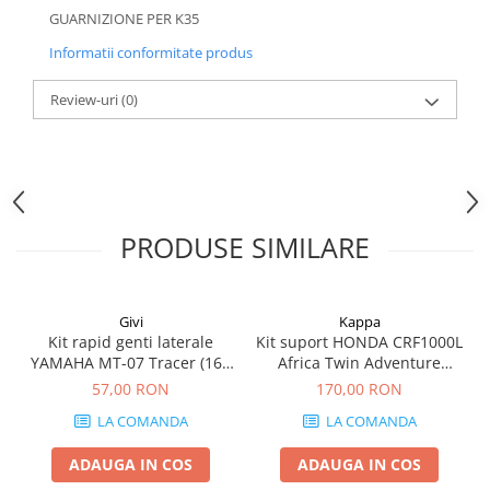
GUARNIZIONE PER K35
Informatii conformitate produs
Review-uri
(0)
PRODUSE SIMILARE
Givi
Kappa
Kit rapid genti laterale
Kit suport HONDA CRF1000L
YAMAHA MT-07 Tracer (16 -
Africa Twin Adventure
19)
Sports (18 - 19) CRF1000L
57,00 RON
170,00 RON
Africa Twin (18 - 19)
LA COMANDA
LA COMANDA
ADAUGA IN COS
ADAUGA IN COS