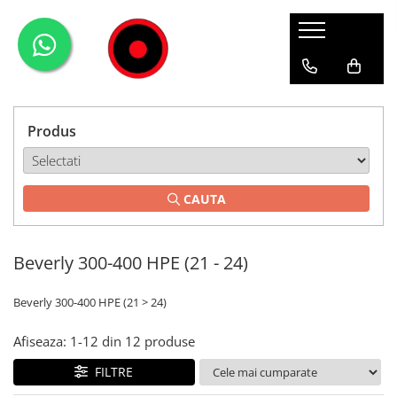
Genti Moto
Accesorii
Echipamente
Givi-Bike
Topcase
Deflectoare
Accesorii
ADVENTURE
Laterale
GPS
Geci
Expirience
Produs
Rezervor
Huse moto
Pantaloni
Urban
Genti impermeabile
PARBRIZ UNIVERSAL
WATERPROOF
CAUTA
Textil
Proiectoare
Accesorii
Beverly 300-400 HPE (21 - 24)
Chei & butuci
Piese
Beverly 300-400 HPE (21 > 24)
Placi
Afiseaza:
1-
12
din
12
produse
FILTRE