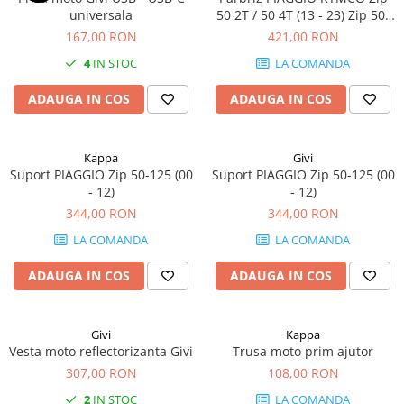
universala
50 2T / 50 4T (13 - 23) Zip 50-
125 (00 - 12) Zip 50 2t - 4t (13 -
167,00 RON
421,00 RON
23) Like 50-125-200i (09 - 16)
4
IN STOC
LA COMANDA
ADAUGA IN COS
ADAUGA IN COS
Kappa
Givi
Suport PIAGGIO Zip 50-125 (00
Suport PIAGGIO Zip 50-125 (00
- 12)
- 12)
344,00 RON
344,00 RON
LA COMANDA
LA COMANDA
ADAUGA IN COS
ADAUGA IN COS
Givi
Kappa
Vesta moto reflectorizanta Givi
Trusa moto prim ajutor
307,00 RON
108,00 RON
2
IN STOC
LA COMANDA