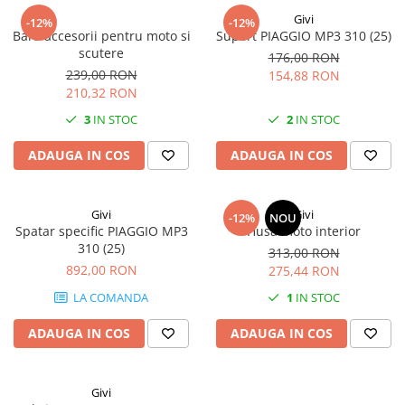
Givi
-12%
-12%
Bara accesorii pentru moto si
Suport PIAGGIO MP3 310 (25)
scutere
176,00 RON
239,00 RON
154,88 RON
210,32 RON
3
IN STOC
2
IN STOC
ADAUGA IN COS
ADAUGA IN COS
Givi
Givi
-12%
NOU
Spatar specific PIAGGIO MP3
Husa moto interior
310 (25)
313,00 RON
892,00 RON
275,44 RON
LA COMANDA
1
IN STOC
ADAUGA IN COS
ADAUGA IN COS
Givi