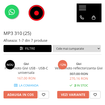
Genti Moto
Accesorii
Echipamente
Givi-Bike
Topcase
Deflectoare
Accesorii
ADVENTURE
MP3 310 (25)
Laterale
GPS
Geci
Expirience
Rezervor
Huse moto
Pantaloni
Urban
Afiseaza:
1-
7
din
7
produse
Genti impermeabile
PARBRIZ UNIVERSAL
WATERPROOF
FILTRE
Textil
Proiectoare
Accesorii
Givi
Givi
NOU
-12%
Priza moto Givi USB - USB-C
Vesta moto reflectorizanta Givi
Chei & butuci
universala
307,00 RON
Piese
167,00 RON
270,16 RON
Placi
LA COMANDA
2
IN STOC
ADAUGA IN COS
VEZI VARIANTE