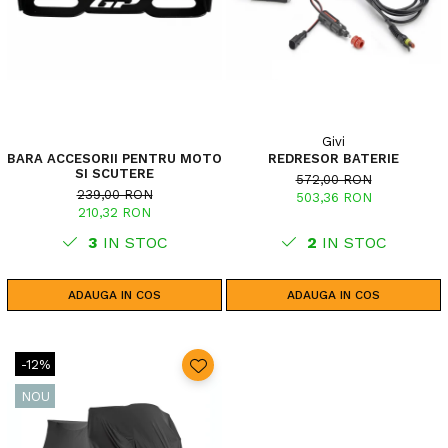
Givi
BARA ACCESORII PENTRU MOTO
REDRESOR BATERIE
SI SCUTERE
572,00 RON
239,00 RON
503,36 RON
210,32 RON
3
IN STOC
2
IN STOC
ADAUGA IN COS
ADAUGA IN COS
-12%
NOU