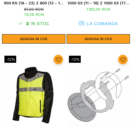
900 RS (18 - 23) Z 800 (13 - 17)
1000 SX (11 - 16) Z 1000 SX (17 -
VERSYS 650 (10 - 14) Z 1000 SX
19)
87,00 RON
1.192,00 RON
(17 - 19) VERSYS 1000 (17 - 18) Z
76,56 RON
750 (07 - 14) VERSYS 1000 (15 -
16) VERSYS 1000 (12 - 14) ER 6N
2
IN STOC
LA COMANDA
/ ER 6F 650 (
ADAUGA IN COS
ADAUGA IN COS
-12%
-12%