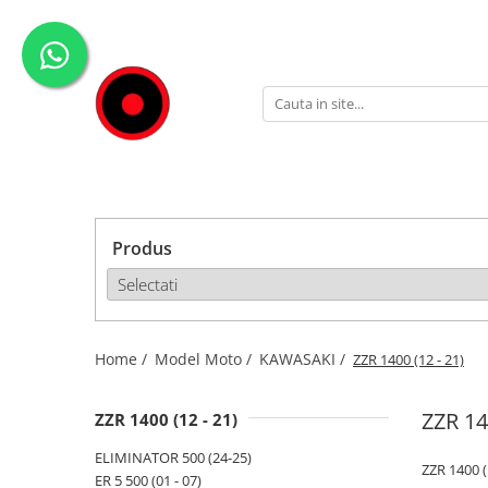
Genti Moto
Accesorii
Echipamente
Givi-Bike
Topcase
Deflectoare
Accesorii
ADVENTURE
Laterale
GPS
Geci
Expirience
Rezervor
Huse moto
Pantaloni
Urban
Genti impermeabile
PARBRIZ UNIVERSAL
WATERPROOF
Produs
Textil
Proiectoare
Accesorii
Chei & butuci
Piese
Home /
Model Moto /
KAWASAKI /
ZZR 1400 (12 - 21)
Placi
ZZR 14
ZZR 1400 (12 - 21)
ELIMINATOR 500 (24-25)
ZZR 1400 (
ER 5 500 (01 - 07)