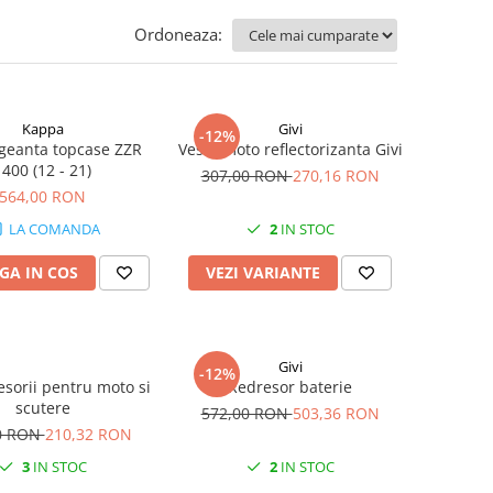
Ordoneaza:
Kappa
Givi
-12%
geanta topcase ZZR
Vesta moto reflectorizanta Givi
1400 (12 - 21)
307,00 RON
270,16 RON
564,00 RON
LA COMANDA
2
IN STOC
GA IN COS
VEZI VARIANTE
Givi
-12%
esorii pentru moto si
Redresor baterie
scutere
572,00 RON
503,36 RON
0 RON
210,32 RON
3
IN STOC
2
IN STOC