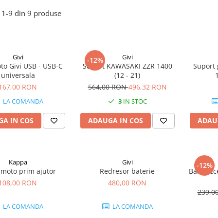
1-
9
din
9
produse
Givi
Givi
-12%
to Givi USB - USB-C
Suport KAWASAKI ZZR 1400
Suport 
universala
(12 - 21)
167,00 RON
564,00 RON
496,32 RON
LA COMANDA
3
IN STOC
A IN COS
ADAUGA IN COS
ADAU
Kappa
Givi
-12%
 moto prim ajutor
Redresor baterie
Bara acc
108,00 RON
480,00 RON
239,0
LA COMANDA
LA COMANDA