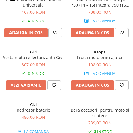
universala
750 (14 - 15) Integra 750 (16 -
20)
167,00 RON
738,00 RON
4
IN STOC
LA COMANDA
ADAUGA IN COS
ADAUGA IN COS
Givi
Kappa
Vesta moto reflectorizanta Givi
Trusa moto prim ajutor
307,00 RON
108,00 RON
2
IN STOC
LA COMANDA
VEZI VARIANTE
ADAUGA IN COS
Givi
Redresor baterie
Bara accesorii pentru moto si
scutere
480,00 RON
239,00 RON
LA COMANDA
3
IN STOC