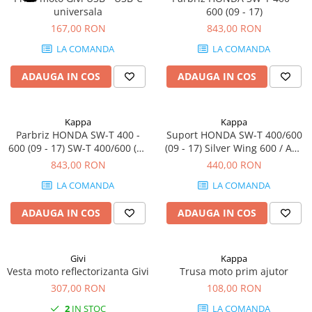
universala
600 (09 - 17)
167,00 RON
843,00 RON
LA COMANDA
LA COMANDA
ADAUGA IN COS
ADAUGA IN COS
Kappa
Kappa
Parbriz HONDA SW-T 400 -
Suport HONDA SW-T 400/600
600 (09 - 17) SW-T 400/600 (09
(09 - 17) Silver Wing 600 / ABS
- 17)
(01 - 09) Silver Wing 400 (06 -
843,00 RON
440,00 RON
09) SW-T 400 - 600 (09 - 17)
LA COMANDA
LA COMANDA
ADAUGA IN COS
ADAUGA IN COS
Givi
Kappa
Vesta moto reflectorizanta Givi
Trusa moto prim ajutor
307,00 RON
108,00 RON
2
IN STOC
LA COMANDA