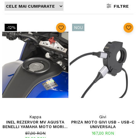
FILTRE
-12%
NOU
Kappa
Givi
INEL REZERVOR MV AGUSTA
PRIZA MOTO GIVI USB - USB-C
BENELLI YAMAHA MOTO MORINI
UNIVERSALA
CAGIVA MT-03 321 (16 - 19) FZ8
87,00 RON
167,00 RON
/ FAZER 8 800 (10 - 15) XT 1200