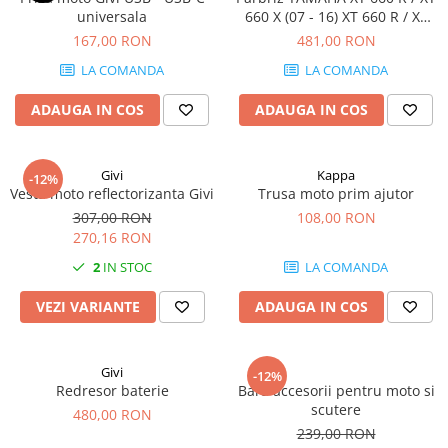
universala
660 X (07 - 16) XT 660 R / XT
660 X (04 - 06)
167,00 RON
481,00 RON
LA COMANDA
LA COMANDA
ADAUGA IN COS
ADAUGA IN COS
Givi
Kappa
-12%
Vesta moto reflectorizanta Givi
Trusa moto prim ajutor
307,00 RON
108,00 RON
270,16 RON
2
IN STOC
LA COMANDA
VEZI VARIANTE
ADAUGA IN COS
Givi
-12%
Redresor baterie
Bara accesorii pentru moto si
scutere
480,00 RON
239,00 RON