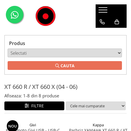
Genti Moto
Accesorii
Echipamente
Givi-Bike
Topcase
Deflectoare
Accesorii
ADVENTURE
Laterale
GPS
Geci
Expirience
Produs
Rezervor
Huse moto
Pantaloni
Urban
Genti impermeabile
PARBRIZ UNIVERSAL
WATERPROOF
CAUTA
Textil
Proiectoare
Accesorii
XT 660 R / XT 660 X (04 - 06)
Chei & butuci
Piese
Afiseaza:
1-
8
din
8
produse
Placi
FILTRE
Givi
Kappa
NOU
Priza moto Givi USB - USB-C
Parbriz YAMAHA XT 660 R / XT